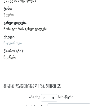
ქშწკგ საზოგადოება
ტიპი:
წევრი
განყოფილება:
ჩოხატაურის განყოფილება
ქსელი
ჩატვირთვა
წყარო(ები):
ჩვენება
პირთან დაკავშირებული ფაქტოიდი (2)
აჩვენე
ჩანაწერი