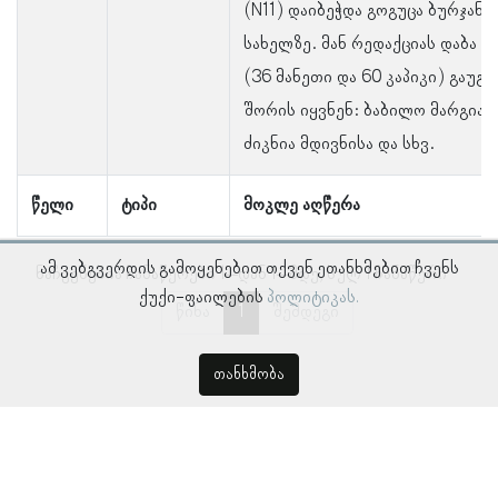
(N11) დაიბეჭდა გოგუცა ბურჯან
სახელზე. მან რედაქციას დაბა 
(36 მანეთი და 60 კაპიკი) გაუგ
შორის იყვნენ: ბაბილო მარგიანი
ძიკნია მდივნისა და სხვ.
წელი
ტიპი
მოკლე აღწერა
ამ ვებგვერდის გამოყენებით თქვენ ეთანხმებით ჩვენს
ნაჩვენებია ჩანაწერები 1–დან 1–მდე, სულ 1 ჩანაწერი
ქუქი-ფაილების
პოლიტიკას.
წინა
1
შემდეგი
თანხმობა
© პროსოპოგრაფიულ მონაცემთა ბაზა, ლინგვისტურ კვლევათა