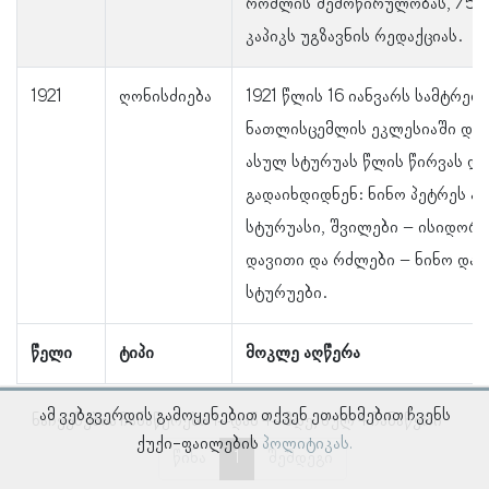
რომლის შემოწირულობას, 75 მ
კაპიკს უგზავნის რედაქციას.
1921
ღონისძიება
1921 წლის 16 იანვარს სამტრედი
ნათლისცემლის ეკლესიაში დომ
ასულ სტურუას წლის წირვას და
გადაიხდიდნენ: ნინო პეტრეს ა
სტურუასი, შვილები − ისიდორე,
დავითი და რძლები − ნინო და ა
სტურუები.
წელი
ტიპი
მოკლე აღწერა
ამ ვებგვერდის გამოყენებით თქვენ ეთანხმებით ჩვენს
ნაჩვენებია ჩანაწერები 1–დან 4–მდე, სულ 4 ჩანაწერი
ქუქი-ფაილების
პოლიტიკას.
წინა
1
შემდეგი