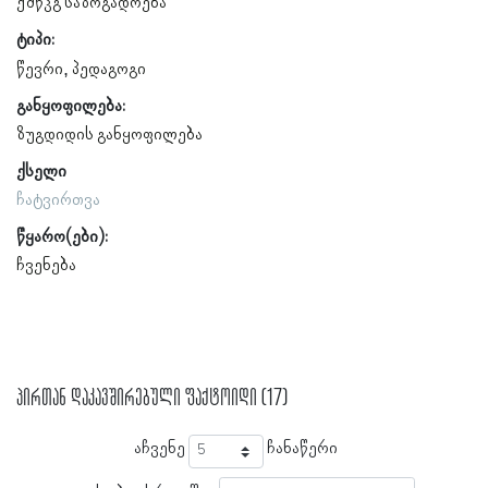
ქშწკგ საზოგადოება
ტიპი:
წევრი
პედაგოგი
განყოფილება:
ზუგდიდის განყოფილება
ქსელი
ჩატვირთვა
წყარო(ები):
ჩვენება
პირთან დაკავშირებული ფაქტოიდი (17)
აჩვენე
ჩანაწერი