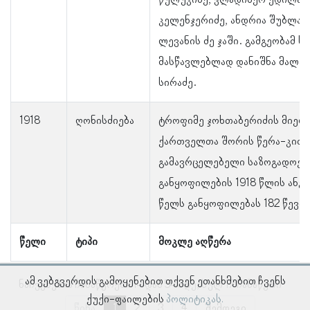
წულუკიძე, ვლადიმერ ედილაშ
კელენჯერიძე, ანდრია შუბლაძ
ლევანის ძე ჯაში. გამგეობამ ს
მასწავლებლად დანიშნა მალაქ
სირაძე.
1918
ღონისძიება
ტროფიმე ჯოხთაბერიძის მიერ
ქართველთა შორის წერა-კითხ
გამავრცელებელი საზოგადოებ
განყოფილების 1918 წლის ანგა
წელს განყოფილებას 182 წევრი
წელი
ტიპი
მოკლე აღწერა
ამ ვებგვერდის გამოყენებით თქვენ ეთანხმებით ჩვენს
ნაჩვენებია ჩანაწერები 1–დან 5–მდე, სულ 17 ჩანაწერი
ქუქი-ფაილების
პოლიტიკას.
წინა
1
2
3
4
შემდეგი