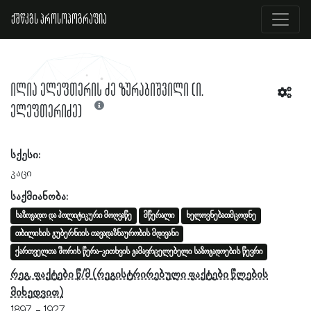
ქშწკგს პროსოპოგრაფია
ილია ელეფთერის ძე ზურაბიშვილი (ი.
ელეფთერიძე)
სქესი:
კაცი
საქმიანობა:
საზოგადო და პოლიტიკური მოღვაწე
მწერალი
ხელოვნებათმცოდნე
თბილისის გუბერნიის თავადაზნაურობის მდივანი
ქართველთა შორის წერა-კითხვის გამავრცელებელი საზოგადოების წევრი
რეგ. ფაქტები წ/მ
1897
1927