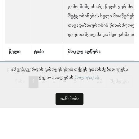
გამო მიმდინარე წელს ვერ მოახ
შეტყობინებას ხელი მოაწერეს 
თავადაზნაურობის წინამძღოლმა
დავითაშვილმა და მდივანმა ილ
წელი
ტიპი
მოკლე აღწერა
ამ ვებგვერდის გამოყენებით თქვენ ეთანხმებით ჩვენს
ნაჩვენებია ჩანაწერები 1–დან 5–მდე, სულ 108 ჩანაწერი
ქუქი-ფაილების
პოლიტიკას.
წინა
1
2
3
4
5
…
22
შემდეგი
თანხმობა
© პროსოპოგრაფიულ მონაცემთა ბაზა, ლინგვისტურ კვლევათა
ინსტიტუტი 2018 -
2026