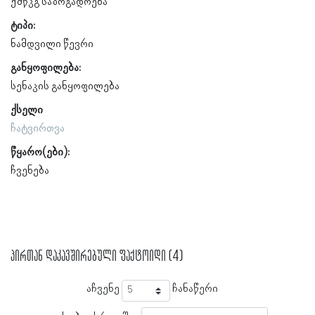
ქშწკგ საზოგადოება
ტიპი:
ნამდვილი წევრი
განყოფილება:
სენაკის განყოფილება
ქსელი
ჩატვირთვა
წყარო(ები):
ჩვენება
პირთან დაკავშირებული ფაქტოიდი (4)
აჩვენე
ჩანაწერი