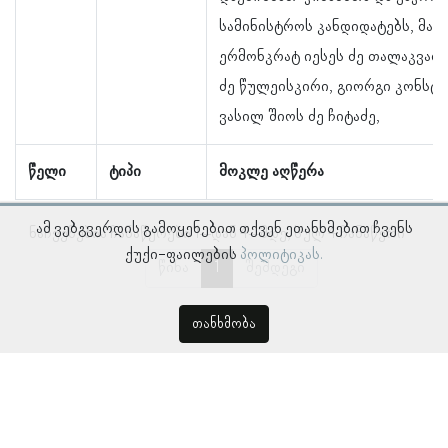
სამინისტროს კანდიდატებს, მათ
ერმონკრატ იესეს ძე თალაკვაძე
ძე წულეისკირი, გიორგი კონსტან
ვასილ შიოს ძე ჩიტაძე,
წელი
ტიპი
მოკლე აღწერა
ამ ვებგვერდის გამოყენებით თქვენ ეთანხმებით ჩვენს
ნაჩვენებია ჩანაწერები 1–დან 4–მდე, სულ 4 ჩანაწერი
ქუქი-ფაილების
პოლიტიკას.
წინა
1
შემდეგი
თანხმობა
© პროსოპოგრაფიულ მონაცემთა ბაზა, ლინგვისტურ კვლევათა
ინსტიტუტი 2018 -
2026