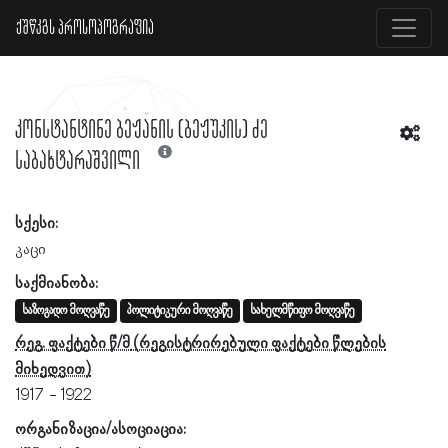
ქშწკგს პროსოპოგრაფია
კონსტანტინე ბეჟანის (ბეჟუკის) ძე
საბახტარაშვილი
სქესი:
კაცი
საქმიანობა:
საზოგადო მოღვაწე
პოლიტიკური მოღვაწე
სახელმწიფო მოღვაწე
რეგ. ფაქტები წ/მ
1917
1922
ორგანიზაცია/ასოციაცია: