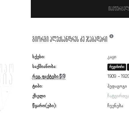
თავფურცელ
გიორგი ალექსანდრეს ძე ჯაბადარი
სქესი:
კაცი
საქმიანობა:
რეჟისორი
რეგ. ფაქტები წ/მ
1909
192
ტიპი:
პედაგოგი
ქსელი
ჩატვირთვ
წყარო(ები):
ჩვენება