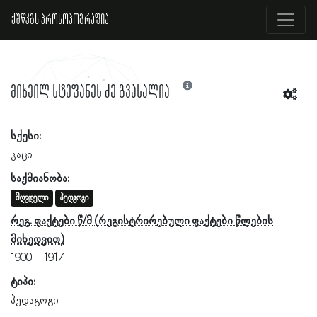
ქშწკგს პროსოპოგრაფია
მიხეილ სტეფანეს ძე გვასალია
სქესი:
კაცი
საქმიანობა:
მღვდელი
პედგოგი
რეგ. ფაქტები წ/მ
1900
1917
ტიპი:
პედაგოგი