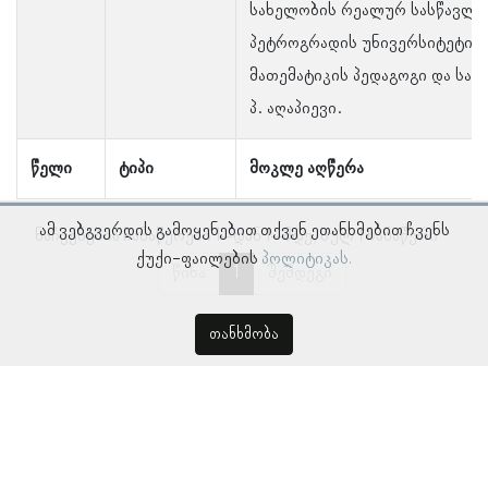
სახელობის რეალურ სასწავლე
პეტროგრადის უნივერსიტეტის
მათემატიკის პედაგოგი და სა
პ. აღაპიევი.
წელი
ტიპი
მოკლე აღწერა
ამ ვებგვერდის გამოყენებით თქვენ ეთანხმებით ჩვენს
ნაჩვენებია ჩანაწერები 1–დან 1–მდე, სულ 1 ჩანაწერი
ქუქი-ფაილების
პოლიტიკას.
წინა
1
შემდეგი
თანხმობა
© პროსოპოგრაფიულ მონაცემთა ბაზა, ლინგვისტურ კვლევათა
ინსტიტუტი 2018 -
2026