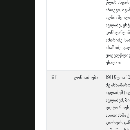
წლის ანგარ
აბოევი, ივა
აღნიაშვილი
აგლაძე, ეს
კონსტანტინ
ამირიძე, სა
აბაშიძე ვა
ყოველწლიუ
ეხადათ.
1911
ღონისძიება
1911 წლის 1
ძე ახნაზარ
აგლაძემ (ა
აგლაძემ, მ
ვიქტორ იეს
ასათიანმა 
კითხვის გა