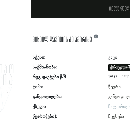
თავფურცელ
მიხეილ დავითის ძე ამირიძე
სქესი:
კაცი
საქმიანობა:
ქართველთა შ
რეგ. ფაქტები წ/მ
1893
1911
ტიპი:
წევრი
განყოფილება:
განყოფილ
ქსელი
ჩატვირთვ
წყარო(ები):
ჩვენება