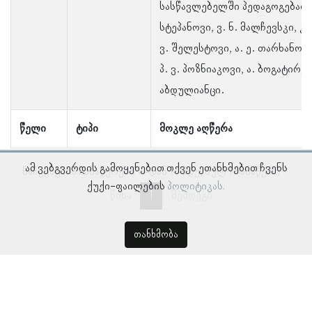
სასწავლებელში პედაგოგებად მ
სტეპანოვი, ვ. ნ. მალჩევსკი, კ.
ვ. შელესტოვი, ა. ე. თარხანოვა
პ. ვ. პოზნიაკოვი, ა. ბოგატირევ
აბდულიანცი.
წელი
ტიპი
მოკლე აღწერა
ამ ვებგვერდის გამოყენებით თქვენ ეთანხმებით ჩვენს
ნაჩვენებია ჩანაწერები 1–დან 1–მდე, სულ 1 ჩანაწერი
ქუქი-ფაილების
პოლიტიკას.
წინა
1
შემდეგი
თანხმობა
© პროსოპოგრაფიულ მონაცემთა ბაზა, ლინგვისტურ კვლევათა