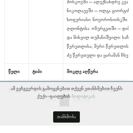
მოსკოვში – ალექსანდრე კვალ
ნიკოლაევში – ოლგა გიორგის 
ხოფერიასი; ნოვოროსიისკში –
ღლონტისა; ოზურგეთში – დიმი
და მიხეილ თუმანიშვილი; საჩხ
წერეთლისა, მერი წერეთლისა, 
ძე წერეთელი და ყარამან ჩხეიძ
წელი
ტიპი
მოკლე აღწერა
ამ ვებგვერდის გამოყენებით თქვენ ეთანხმებით ჩვენს
ნაჩვენებია ჩანაწერები 1–დან 2–მდე, სულ 2 ჩანაწერი
ქუქი-ფაილების
პოლიტიკას.
წინა
1
შემდეგი
თანხმობა