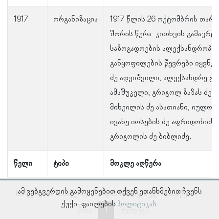
1917
ორგანიზაცია
1917 წლის 26 ოქტომბრის თარ
შორის წერა-კითხვის გამავრც
საზოგადოების ალექსანდროპოლ
განყოფილების წევრები იყვნე
ძე ადეიშვილი, ალექსანდრე გ
ამაშუკელი, გრიგოლ ზაზას ძე 
მიხეილის ძე ასათიანი, იულონ 
ივანე იოსების ძე აფრიდონიძე
გრიგოლის ძე ბიბლიძე.
წელი
ტიპი
მოკლე აღწერა
ამ ვებგვერდის გამოყენებით თქვენ ეთანხმებით ჩვენს
ნაჩვენებია ჩანაწერები 1–დან 1–მდე, სულ 1 ჩანაწერი
ქუქი-ფაილების
პოლიტიკას.
წინა
1
შემდეგი