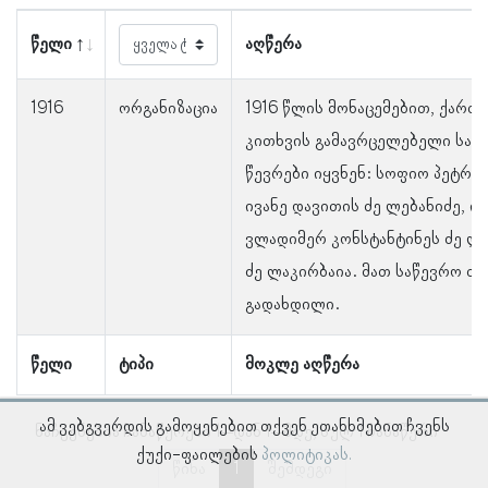
წელი
აღწერა
1916
ორგანიზაცია
1916 წლის მონაცემებით, ქართ
კითხვის გამავრცელებელი საზ
წევრები იყვნენ: სოფიო პეტრე
ივანე დავითის ძე ლებანიძე, ი
ვლადიმერ კონსტანტინეს ძე ლო
ძე ლაკირბაია. მათ საწევრო თ
გადახდილი.
წელი
ტიპი
მოკლე აღწერა
ამ ვებგვერდის გამოყენებით თქვენ ეთანხმებით ჩვენს
ნაჩვენებია ჩანაწერები 1–დან 1–მდე, სულ 1 ჩანაწერი
ქუქი-ფაილების
პოლიტიკას.
წინა
1
შემდეგი