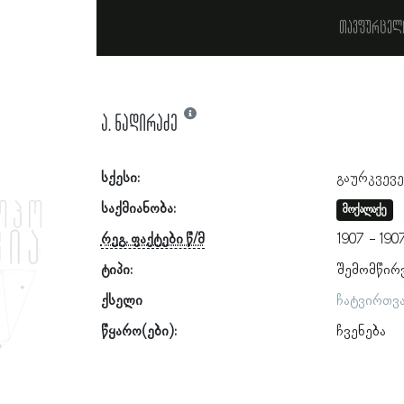
თავფურცელ
ა. ნადირაძე
სქესი:
გაურკვევ
საქმიანობა:
მოქალაქე
რეგ. ფაქტები წ/მ
1907
190
ტიპი:
შემომწირ
ქსელი
ჩატვირთვ
წყარო(ები):
ჩვენება