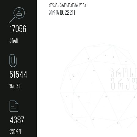
ქშწკგს პროსოპოგრაფია
პირის ID: 22211
17056
პირი
51544
ფაქტი
4387
წყარო