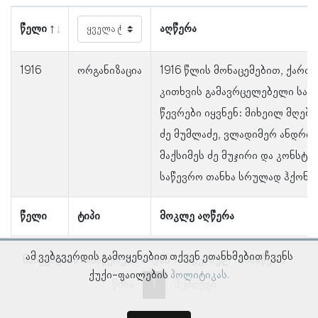
წელი
აღწერა
1916
ორგანიზაცია
1916 წლის მონაცემებით, ქართ
კითხვის გამავრცელებელი საზ
წევრები იყვნენ: მიხეილ მღებ
ძე მუმლაძე, ვლადიმერ ანდრიას
მაქსიმეს ძე მუჯირი და კონსტან
საწევრო თანხა სრულად ჰქონდ
წელი
ტიპი
მოკლე აღწერა
ამ ვებგვერდის გამოყენებით თქვენ ეთანხმებით ჩვენს
ნაჩვენებია ჩანაწერები 1–დან 1–მდე, სულ 1 ჩანაწერი
ქუქი-ფაილების
პოლიტიკას.
წინა
1
შემდეგი