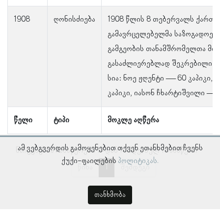
1908
ღონისძიება
1908 წლის 8 თებერვალს ქართვ
გამავრცელებელმა საზოგადოება
გამგეობის თანამშრომელთა მი
გასაძლიერებლად შეკრებილი თ
სია: ნოე ჟღენტი — 60 კაპიკი,
კაპიკი, იასონ ჩხარტიშვილი — 2
წელი
ტიპი
მოკლე აღწერა
ამ ვებგვერდის გამოყენებით თქვენ ეთანხმებით ჩვენს
ნაჩვენებია ჩანაწერები 1–დან 1–მდე, სულ 1 ჩანაწერი
ქუქი-ფაილების
პოლიტიკას.
წინა
1
შემდეგი
თანხმობა