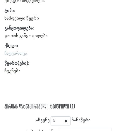
ქშწკგ საზოგადოება
ტიპი:
ნამდვილი წევრი
განყოფილება:
ფოთის განყოფილება
ქსელი
ჩატვირთვა
წყარო(ები):
ჩვენება
პირთან დაკავშირებული ფაქტოიდი (1)
აჩვენე
ჩანაწერი