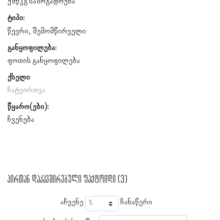
ქშწკგ საზოგადოება
ტიპი:
წევრი
შემომწირველი
განყოფილება:
ფოთის განყოფილება
ქსელი
ჩატვირთვა
წყარო(ები):
ჩვენება
პირთან დაკავშირებული ფაქტოიდი (3)
აჩვენე
ჩანაწერი