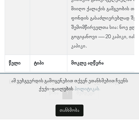
მიიღო ქალაქის გამგეობის თა
ფონდის გასაძლიერებლად შეკ
შემომწირველთა სია: ნოე ჟღენ
გოგიჯანოვი — 20 კაპიკი, ია
კაპიკი.
წელი
ტიპი
მოკლე აღწერა
ამ ვებგვერდის გამოყენებით თქვენ ეთანხმებით ჩვენს
ნაჩვენებია ჩანაწერები 1–დან 3–მდე, სულ 3 ჩანაწერი
ქუქი-ფაილების
პოლიტიკას.
წინა
1
შემდეგი
თანხმობა