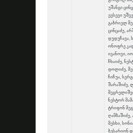
გრიგოლ თავ
უშანგი ცინ
ევსევი უშვ
გაბრიელ მე
ცინცაძე, ა
დუდუჩავა, 
ონოფრე კალ
ივანოვი, ი
ჩხაიძე, ნე
დოლიძე, მ
ჩიჩუა, სერ
შარაშიძე, 
მეგრელიშვი
ნესტორ მამ
ტრიფონ მე
ღამბაშიძე, 
მესხი, სონი
ბესარიონ 