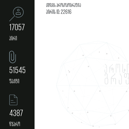
ქშწკგს პროსოპოგრაფია
პირის ID: 22616
17057
პირი
51545
ფაქტი
4387
წყარო