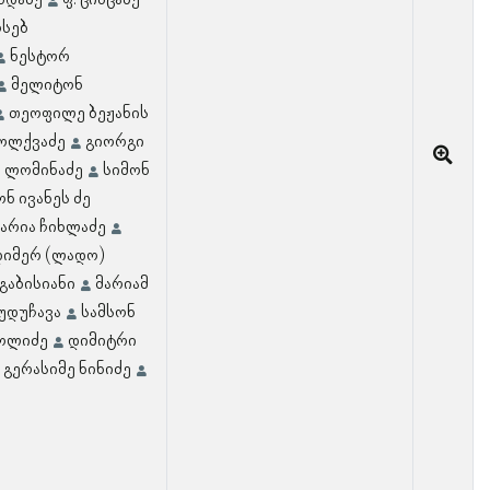
ნდაძე
ფ. ცინცაძე
ოსებ
ნესტორ
მელიტონ
თეოფილე ბეჟანის
ბოლქვაძე
გიორგი
 ლომინაძე
სიმონ
ონ ივანეს ძე
მარია ჩიხლაძე
იმერ (ლადო)
 გაბისიანი
მარიამ
უდუჩავა
სამსონ
ოლიძე
დიმიტრი
გერასიმე ნინიძე