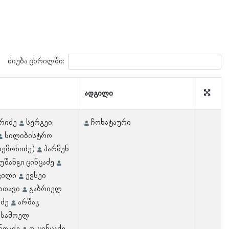
ძიება ცხრილში:
ადგილი
რიძე
სერგეი
ჩოხატაური
სილიბისტრო
რემონიძე)
პარმენ
უშანგი ცინცაძე
ვილი
ევსეი
სთავი
გაბრიელ
აძე
არშაკ
სამოელ