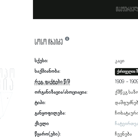
თავფურცელ
სოსო ჩხაიძე
სქესი:
კაცი
საქმიანობა:
ქართველთა შ
რეგ. ფაქტები წ/მ
1909
190
ორგანიზაცია/ასოციაცია:
ქშწკგ საზ
ტიპი:
დამფუძნე
განყოფილება:
ჩოხატაურ
ქსელი
ჩატვირთვ
წყარო(ები):
ჩვენება