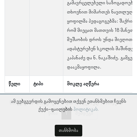
გამავრცელებელი საზოგადოების
თხოვნით მიმართეს ნავთლუღი
ყოფილმა პედაგოგებმა: შაქრიშ
რომ მიეცათ მათთვის 18 მანეთ
მუშაობის დროს უნდა მიეღოთ და
ადასტურებენ სკოლის მაშინდელ
კაპანაძე და ნ. ნაკაშიძე. გამგე
დააკმაყოფილა.
წელი
ტიპი
მოკლე აღწერა
ამ ვებგვერდის გამოყენებით თქვენ ეთანხმებით ჩვენს
ნაჩვენებია ჩანაწერები 1–დან 1–მდე, სულ 1 ჩანაწერი
ქუქი-ფაილების
პოლიტიკას.
წინა
1
შემდეგი
თანხმობა