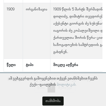
1909
ორგანიზაცია
1909 წლის 5 მარტს შერმადინ 
დოლიძე, დიმიტრი თევდორეს ძ
აქვსენტი გიორგის ძე ხუხუნაიშ
იაგორის ძე კოპალეიშვილი და 
ქართველთა შორის წერა-კითხ
საზოგადოების სამტრედიის გა
გახდნენ.
წელი
ტიპი
მოკლე აღწერა
ამ ვებგვერდის გამოყენებით თქვენ ეთანხმებით ჩვენს
ნაჩვენებია ჩანაწერები 1–დან 1–მდე, სულ 1 ჩანაწერი
ქუქი-ფაილების
პოლიტიკას.
წინა
1
შემდეგი
თანხმობა