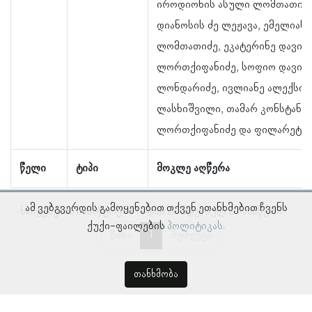
იროდიონის ასული ლომთათიძე
დიანოსის ძე ლეჟავა, ემელიანე 
ლომთათიძე, ეკატერინე დავით
ლორთქიფანიძე, სოფიო დავით
ლონდარიძე, ივლიანე ალექსის
ლასხიშვილი, თამარ კონსტანტ
ლორთქიფანიძე და ფილარეტ ლ
წელი
ტიპი
მოკლე აღწერა
ამ ვებგვერდის გამოყენებით თქვენ ეთანხმებით ჩვენს
ნაჩვენებია ჩანაწერები 1–დან 2–მდე, სულ 2 ჩანაწერი
ქუქი-ფაილების
პოლიტიკას.
წინა
1
შემდეგი
თანხმობა