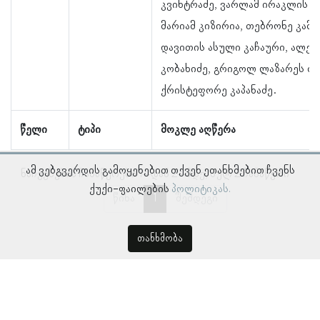
კვინტრაძე, ვარლამ ირაკლის ძ
მარიამ კიზირია, თებრონე კამკ
დავითის ასული კაჩაური, ალექს
კობახიძე, გრიგოლ ლაზარეს ძე
ქრისტეფორე კაპანაძე.
წელი
ტიპი
მოკლე აღწერა
ამ ვებგვერდის გამოყენებით თქვენ ეთანხმებით ჩვენს
ნაჩვენებია ჩანაწერები 1–დან 2–მდე, სულ 2 ჩანაწერი
ქუქი-ფაილების
პოლიტიკას.
წინა
1
შემდეგი
თანხმობა
© პროსოპოგრაფიულ მონაცემთა ბაზა, ლინგვისტურ კვლევათა