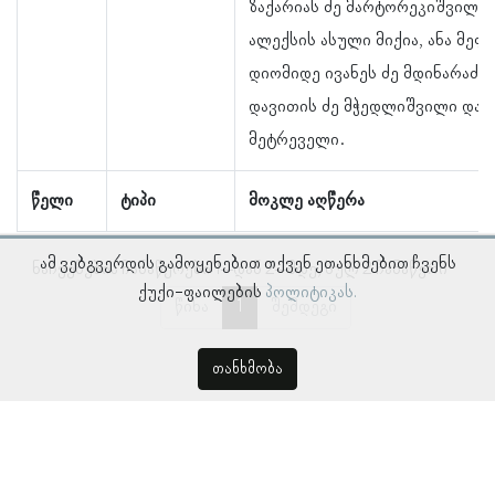
ზაქარიას ძე მარტორეკიშვილი,
ალექსის ასული მიქია, ანა მეფ
დიომიდე ივანეს ძე მდინარაძე,
დავითის ძე მჭედლიშვილი და ი
მეტრეველი.
წელი
ტიპი
მოკლე აღწერა
ამ ვებგვერდის გამოყენებით თქვენ ეთანხმებით ჩვენს
ნაჩვენებია ჩანაწერები 1–დან 2–მდე, სულ 2 ჩანაწერი
ქუქი-ფაილების
პოლიტიკას.
წინა
1
შემდეგი
თანხმობა
© პროსოპოგრაფიულ მონაცემთა ბაზა, ლინგვისტურ კვლევათა