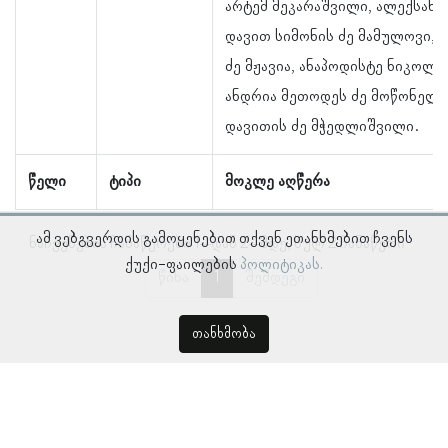
არტემ მეკარაშვილი, ალექსანდ
დავით სიმონის ძე მამულოვი, 
ძე მჟავია, ანაპოდისტე ნიკოლო
ანდრია მეთოდეს ძე მოწონელი
დავითის ძე მჭედლიშვილი.
წელი
ტიპი
მოკლე აღწერა
ამ ვებგვერდის გამოყენებით თქვენ ეთანხმებით ჩვენს
ნაჩვენებია ჩანაწერები 1–დან 2–მდე, სულ 2 ჩანაწერი
ქუქი-ფაილების
პოლიტიკას.
წინა
1
შემდეგი
თანხმობა
© პროსოპოგრაფიულ მონაცემთა ბაზა, ლინგვისტურ კვლევათა