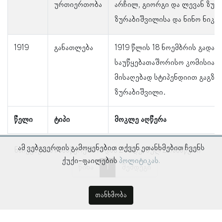
ურთიერთობა
არჩილ, გიორგი და ლევან ზურ
ზურაბიშვილისა და ნინო ნიკო
1919
განათლება
1919 წლის 18 ნოემბრის გადაწ
საუწყებათაშორისო კომისიამ
მისაღებად სტიპენდიით გაგზავ
ზურაბიშვილი.
წელი
ტიპი
მოკლე აღწერა
ამ ვებგვერდის გამოყენებით თქვენ ეთანხმებით ჩვენს
ნაჩვენებია ჩანაწერები 1–დან 2–მდე, სულ 2 ჩანაწერი
ქუქი-ფაილების
პოლიტიკას.
წინა
1
შემდეგი
თანხმობა