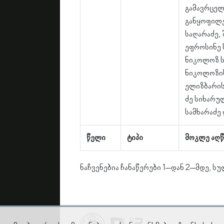
გამავრცელ
განყოფილე
საღარაძე,
ეფროსინე 
ნიკოლოზ ს
ნიკოლოზის
ელიზბარის
ძე სიხარულ
სამხარაძე
წელი
ტიპი
მოკლე აღწ
ნაჩვენებია ჩანაწერები 1–დან 2–მდე, სუ