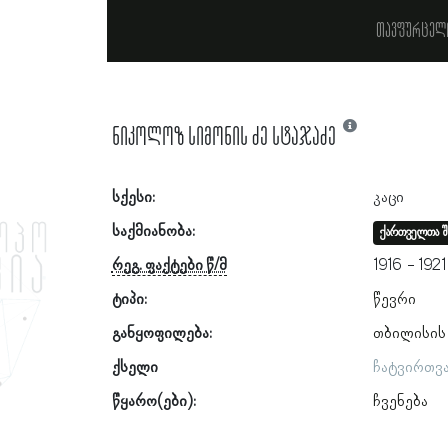
თავფურცელ
ნიკოლოზ სიმონის ძე სტაჯაძე
სქესი:
კაცი
საქმიანობა:
ქართველთა შ
რეგ. ფაქტები წ/მ
1916
1921
ტიპი:
წევრი
განყოფილება:
თბილისის
ქსელი
ჩატვირთვ
წყარო(ები):
ჩვენება