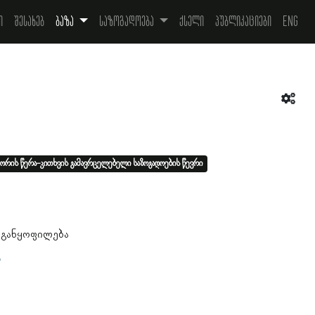
ი
შესახებ
ბაზა
საზოგადოება
ქსელი
პუბლიკაციები
Eng
ორის წერა-კითხვის გამავრცელებელი საზოგადოების წევრი
 განყოფილება
ა