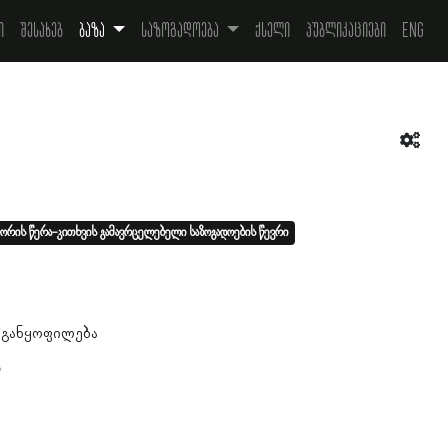
ი
შესახებ
ბაზა
საზოგადოება
ქსელი
პუბლიკაციები
Eng
ორის წერა-კითხვის გამავრცელებელი საზოგადოების წევრი
 განყოფილება
ა