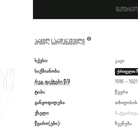
თავფურცელ
არჩილ სარდანაშვილი
სქესი:
კაცი
საქმიანობა:
ქართველთა შ
რეგ. ფაქტები წ/მ
1916
1921
ტიპი:
წევრი
განყოფილება:
თბილისის
ქსელი
ჩატვირთვ
წყარო(ები):
ჩვენება