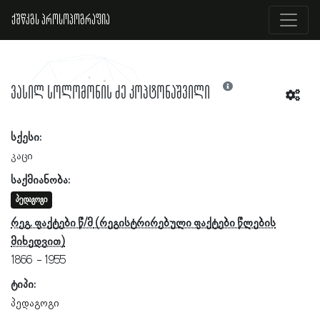
ქშწკგს პროსოპოგრაფია
ვასილ სოლომონის ძე კოპტონაშვილი
სქესი:
კაცი
საქმიანობა:
პედაგოგი
რეგ. ფაქტები წ/მ
1866
1955
ტიპი:
პედაგოგი