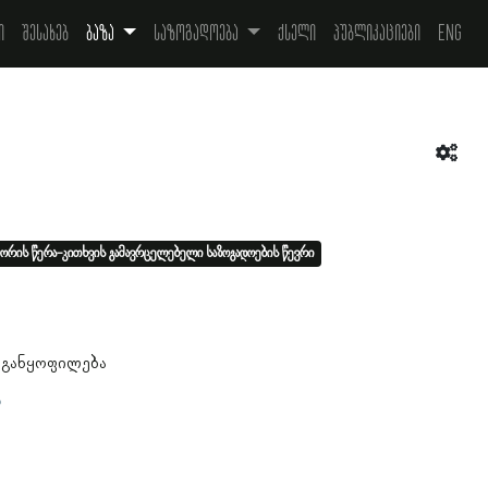
ი
შესახებ
ბაზა
საზოგადოება
ქსელი
პუბლიკაციები
Eng
ორის წერა-კითხვის გამავრცელებელი საზოგადოების წევრი
 განყოფილება
ა