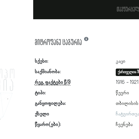
თავფურცელ
მიტროფანე ცაგურია
სქესი:
კაცი
საქმიანობა:
ქართველთა შ
რეგ. ფაქტები წ/მ
1916
1921
ტიპი:
წევრი
განყოფილება:
თბილისის
ქსელი
ჩატვირთვ
წყარო(ები):
ჩვენება