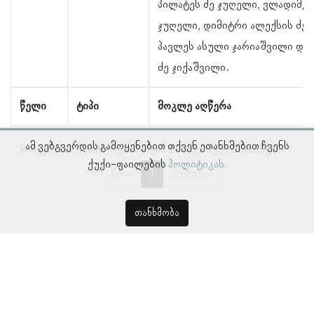
პილატეს ძე ჯუღელი, ვლადიმერ
ჯუღელი, დიმიტრი ალექსის ძე 
პავლეს ასული ჯარიაშვილი და
ძე ჯიქაშვილი.
წელი
ტიპი
მოკლე აღწერა
ამ ვებგვერდის გამოყენებით თქვენ ეთანხმებით ჩვენს
ნაჩვენებია ჩანაწერები 1–დან 2–მდე, სულ 2 ჩანაწერი
ქუქი-ფაილების
პოლიტიკას.
წინა
1
შემდეგი
თანხმობა
© პროსოპოგრაფიულ მონაცემთა ბაზა, ლინგვისტურ კვლევათა
ინსტიტუტი 2018 -
2026