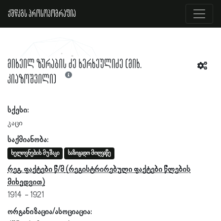
ქშწკგს პროსოპოგრაფია
მიხეილ ზურაბის ძე ხერხეულიძე (მიხ.
კიაზოშვილი)
სქესი:
კაცი
საქმიანობა:
ხელოვნების მუშაკი
საზოგადო მოღვაწე
რეგ. ფაქტები წ/მ
1914
1921
ორგანიზაცია/ასოციაცია: