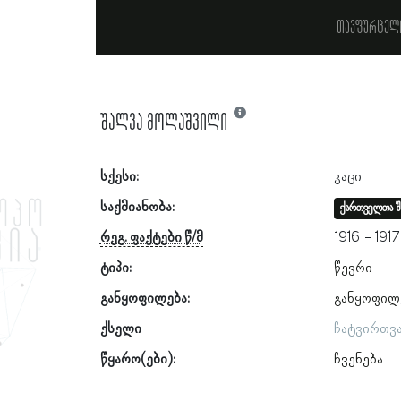
თავფურცელ
შალვა მოლაშვილი
სქესი:
კაცი
საქმიანობა:
ქართველთა შ
რეგ. ფაქტები წ/მ
1916
1917
ტიპი:
წევრი
განყოფილება:
განყოფილ
ქსელი
ჩატვირთვ
წყარო(ები):
ჩვენება