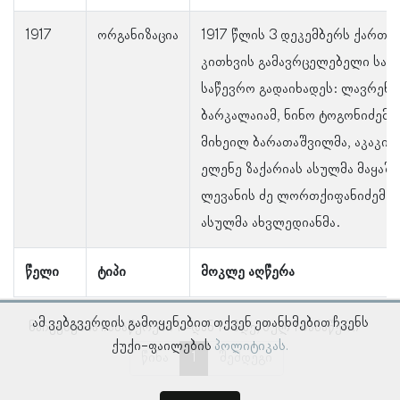
1917
ორგანიზაცია
1917 წლის 3 დეკემბერს ქართვ
კითხვის გამავრცელებელი საზ
საწევრო გადაიხადეს: ლავრენტი
ბარკალაიამ, ნინო ტოგონიძემ, 
მიხეილ ბარათაშვილმა, აკაკი 
ელენე ზაქარიას ასულმა მაყაშ
ლევანის ძე ლორთქიფანიძემ დ
ასულმა ახვლედიანმა.
წელი
ტიპი
მოკლე აღწერა
ამ ვებგვერდის გამოყენებით თქვენ ეთანხმებით ჩვენს
ნაჩვენებია ჩანაწერები 1–დან 1–მდე, სულ 1 ჩანაწერი
ქუქი-ფაილების
პოლიტიკას.
წინა
1
შემდეგი