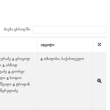
ძიება ცხრილში:
ადგილი
სურაძე
გრიგოლ
თბილისი, საქართველო
ი
არჩილ
ვაძე
გიორგი
ილი
სოფიო
აშვილი
ტრიფონ
ამყრელიძე