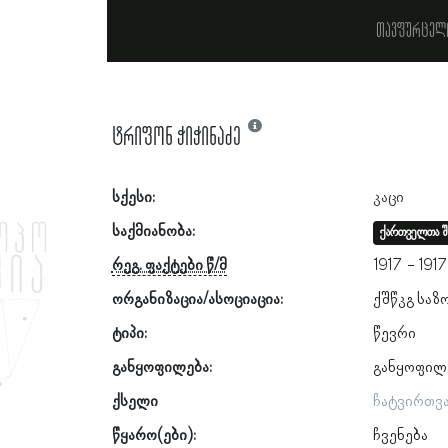
თავფურცელ
ტრიფონ ჭიჭინაძე
სქესი:
კაცი
საქმიანობა:
ქართველთა შ
რეგ. ფაქტები წ/მ
1917
1917
ორგანიზაცია/ასოციაცია:
ქშწკგ საზ
ტიპი:
წევრი
განყოფილება:
განყოფილ
ქსელი
ჩატვირთვ
წყარო(ები):
ჩვენება