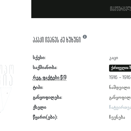
თავფურცელ
აკაკი ივანეს ძე ხუხუნი
სქესი:
კაცი
საქმიანობა:
ქართველთა შ
რეგ. ფაქტები წ/მ
1916
1916
ტიპი:
ნამდვილი
განყოფილება:
განყოფილ
ქსელი
ჩატვირთვ
წყარო(ები):
ჩვენება