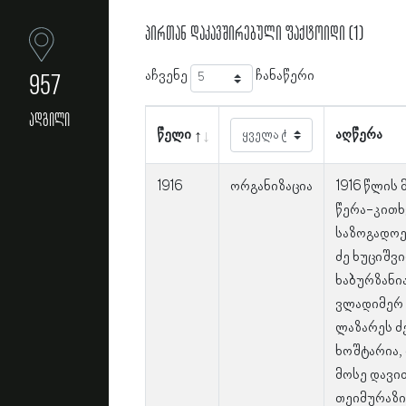
პირთან დაკავშირებული ფაქტოიდი (1)
აჩვენე
ჩანაწერი
957
ადგილი
წელი
აღწერა
1916
ორგანიზაცია
1916 წლის
წერა-კითხ
საზოგადოებ
ძე ხუციშვ
ხაბურზანია
ვლადიმერ 
ლაზარეს ძე
ხოშტარია,
მოსე დავი
თეიმურაზი