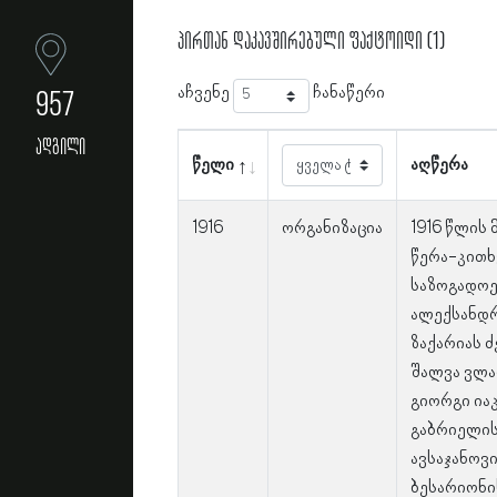
პირთან დაკავშირებული ფაქტოიდი (1)
აჩვენე
ჩანაწერი
957
ადგილი
წელი
აღწერა
1916
ორგანიზაცია
1916 წლის
წერა-კითხ
საზოგადოებ
ალექსანდრ
ზაქარიას ძ
შალვა ვლა
გიორგი იაკ
გაბრიელის 
ავსაჯანოვ
ბესარიონი