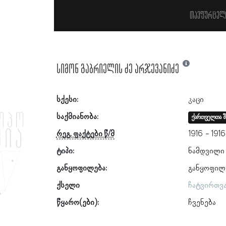
თავფურცელ
სიმონ გაბრიელის ძე არჯევანიძე
სქესი:
კაცი
საქმიანობა:
ქართველთა შ
რეგ. ფაქტები წ/მ
1916
1916
ტიპი:
ნამდვილი
განყოფილება:
განყოფილ
ქსელი
ჩატვირთვ
წყარო(ები):
ჩვენება