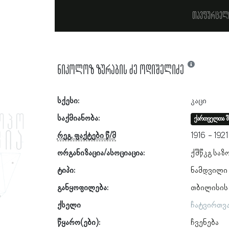
თავფურცელ
ნიკოლოზ ზურაბის ძე ოდიშელიძე
სქესი:
კაცი
საქმიანობა:
ქართველთა შ
რეგ. ფაქტები წ/მ
1916
1921
ორგანიზაცია/ასოციაცია:
ქშწკგ საზ
ტიპი:
ნამდვილი
განყოფილება:
თბილისის
ქსელი
ჩატვირთვ
წყარო(ები):
ჩვენება