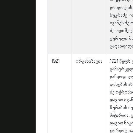
ბიქტორ დიმ
გრიგოლის 
ნუკრაძე, ი
ივანეს ძე
ძე ოდიშელ
ჟურული. მ
გადახდილი
1921
ორგანიზაცია
1921 წელს
გამავრცელ
განყოფილე
იოსების ა
ძე ოქროპირ
დავით ივა
ზურაბის ძ
პატარაია, 
დავით ნიკ
ჟორჟოლიან