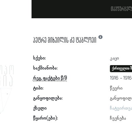
თავფურცელ
პეტრე მიხეილის ძე ტაბლოვი
სქესი:
კაცი
საქმიანობა:
ქართველთა შ
რეგ. ფაქტები წ/მ
1916
1916
ტიპი:
წევრი
განყოფილება:
განყოფილ
ქსელი
ჩატვირთვ
წყარო(ები):
ჩვენება