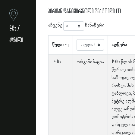
პირთან დაკავშირებული ფაქტოიდი (1)
აჩვენე
ჩანაწერი
957
ადგილი
წელი
აღწერა
1916
ორგანიზაცია
1916 წლის
წერა-კითხ
საზოგადოებ
როსტომის 
ტაბლოვი, მ
პეტრე ალმა
ალექსანდრ
დიმიტრის 
ფანცულაია
ფირცხალაი