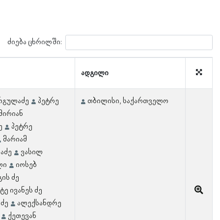
ძიება ცხრილში:
ადგილი
ურგულაძე
პეტრე
თბილისი, საქართველო
მირიან
ე
პეტრე
მარიამ
აძე
ვასილ
ლი
იოსებ
ის ძე
ტე ივანეს ძე
აძე
ალექსანდრე
ქეთევან