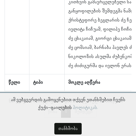
კითხვის გამავრცელებელი საზო
განყოფილების შემდეგმა ნამდვ
ქრისტეფორე ბეგლარის ძე ჩეჩ
ივლიტა ჩიჩუამ, ფილიპე ჩოჩიამ
ძე ცხაკაიამ, გიორგი ცხაკაიამ,
ძე ცომაიამ, ბარნაბა პავლეს ძე
ნიკოლოზის ასულმა ძუბენკომ,
ძე ძიძიგურმა და ივლონ ერასტი
წელი
ტიპი
მოკლე აღწერა
ამ ვებგვერდის გამოყენებით თქვენ ეთანხმებით ჩვენს
ნაჩვენებია ჩანაწერები 1–დან 2–მდე, სულ 2 ჩანაწერი
ქუქი-ფაილების
პოლიტიკას.
წინა
1
შემდეგი
თანხმობა