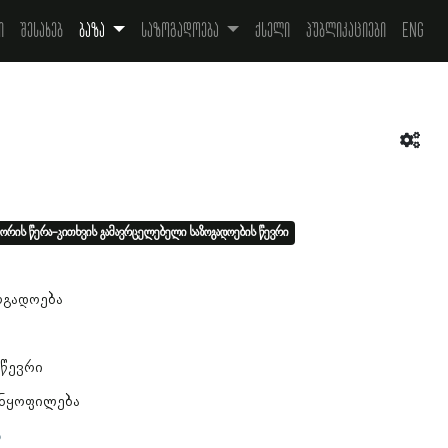
ი
შესახებ
ბაზა
საზოგადოება
ქსელი
პუბლიკაციები
Eng
ორის წერა-კითხვის გამავრცელებელი საზოგადოების წევრი
ოგადოება
 წევრი
ანყოფილება
ა