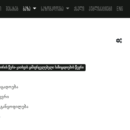
ი
შესახებ
ბაზა
საზოგადოება
ქსელი
პუბლიკაციები
Eng
ორის წერა-კითხვის გამავრცელებელი საზოგადოების წევრი
1
ოგადოება
ევრი
 განყოფილება
ა