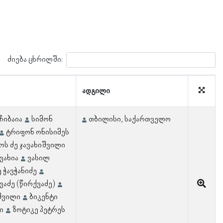
ძიება ცხრილში:
ადგილი
ჩიბაია
სიმონ
თბილისი, საქართველო
ტრიფონ ონისიმეს
ოს ძე ჯავახიშვილი
ავახია
ვასილ
ე ჭავჭანიძე
ვაძე (წირქვაძე)
იშვილი
ბიკენტი
ი
ზოტიკე პეტრეს