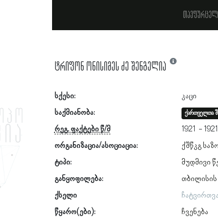
თავფურცელ
ტრიფონ ონისიმეს ძე შენგელია
სქესი:
კაცი
საქმიანობა:
ქართველთა შ
რეგ. ფაქტები წ/მ
1921
192
ორგანიზაცია/ასოციაცია:
ქშწკგ საზ
ტიპი:
მუდმივი წ
განყოფილება:
თბილისის
ქსელი
ჩატვირთვ
წყარო(ები):
ჩვენება