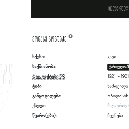
თავფურცელ
მონასე გოგუაძე
სქესი:
კაცი
საქმიანობა:
ქართველთა შ
რეგ. ფაქტები წ/მ
1921
192
ტიპი:
ნამდვილი
განყოფილება:
თბილისის
ქსელი
ჩატვირთვ
წყარო(ები):
ჩვენება