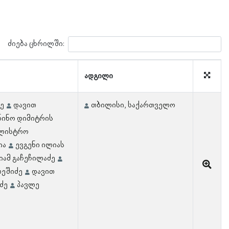
ძიება ცხრილში:
ადგილი
ძე
დავით
თბილისი, საქართველო
ნინო დიმიტრის
ლისტრო
ია
ევგენი ილიას
იამ გაჩეჩილაძე
თეშიძე
დავით
ძე
პავლე