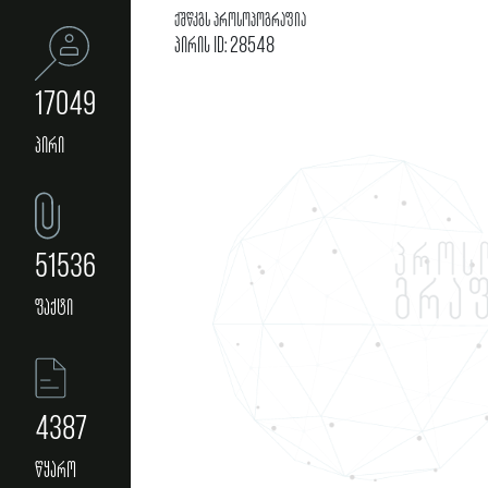
ქშწკგს პროსოპოგრაფია
პირის ID: 28548
17049
პირი
51536
ფაქტი
4387
წყარო