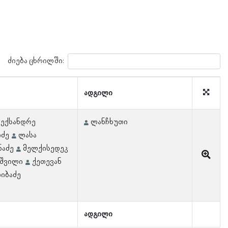
ძიება ცხრილში:
ადგილი
ექსანდრე
ლანჩხუთი
იძე
ლასა
ნაძე
მელქისედეკ
იშვილი
ქეთევან
იბაძე
ადგილი