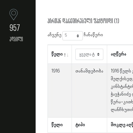
პირთან დაკავშირებული ფაქტოიდი (1)
957
აჩვენე
ჩანაწერი
ადგილი
წელი
აღწერა
1916
თანამდებობა
1916 წელს
მელქისედე
კინსტანტი
ჭავჭანიძე
წერა-კით
ლანჩხუთის
წელი
ტიპი
მოკლე აღ