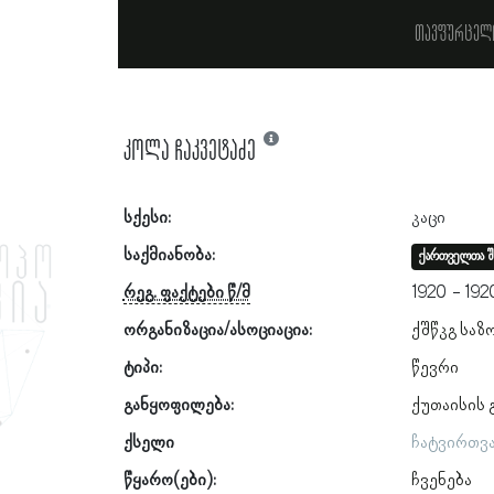
თავფურცელ
კოლა ჩაკვეტაძე
სქესი:
კაცი
საქმიანობა:
ქართველთა შ
რეგ. ფაქტები წ/მ
1920
192
ორგანიზაცია/ასოციაცია:
ქშწკგ საზ
ტიპი:
წევრი
განყოფილება:
ქუთაისის
ქსელი
ჩატვირთვ
წყარო(ები):
ჩვენება