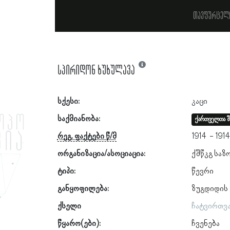
თავფურცელ
სპირიდონ ხუხულავა
სქესი:
კაცი
საქმიანობა:
ქართველთა შ
რეგ. ფაქტები წ/მ
1914
191
ორგანიზაცია/ასოციაცია:
ქშწკგ საზ
ტიპი:
წევრი
განყოფილება:
ზუგდიდის
ქსელი
ჩატვირთვ
წყარო(ები):
ჩვენება