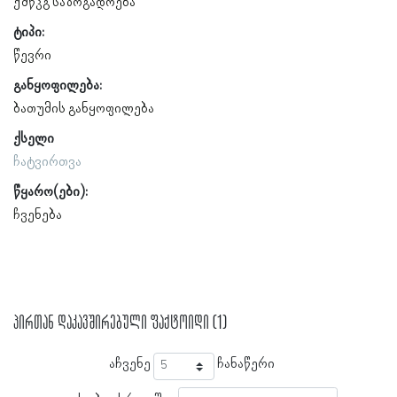
ქშწკგ საზოგადოება
ტიპი:
წევრი
განყოფილება:
ბათუმის განყოფილება
ქსელი
ჩატვირთვა
წყარო(ები):
ჩვენება
პირთან დაკავშირებული ფაქტოიდი (1)
აჩვენე
ჩანაწერი